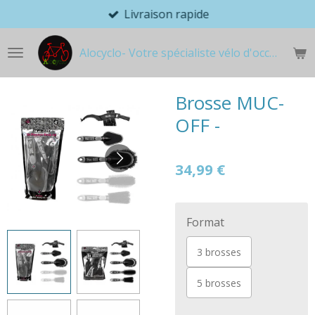
Livraison rapide
Passer
au
contenu
Alocyclo- Votre spécialiste vélo d'occasion
principal
Brosse MUC-
OFF -
34,99 €
Format
3 brosses
5 brosses