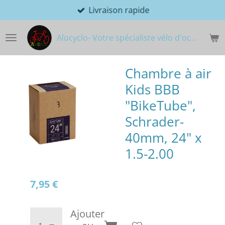
Livraison rapide
Passer
au
contenu
Alocyclo- Votre spécialiste vélo d'occasion
principal
Chambre à air
Kids BBB
"BikeTube",
Schrader-
40mm, 24" x
1.5-2.00
7,95 €
Ajouter