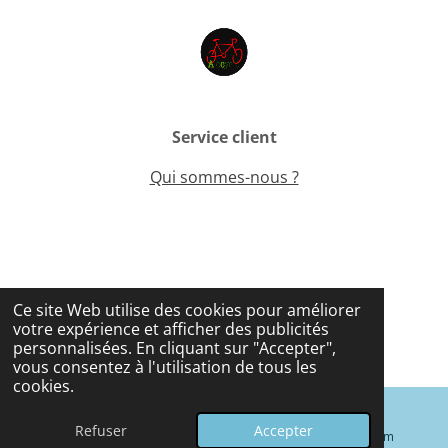
Service client
Qui sommes-nous ?
Me contacter
Ce site Web utilise des cookies pour améliorer
votre expérience et afficher des publicités
© 2025 - 2026 Alocyclo
personnalisées. En cliquant sur "Accepter",
Propulsé par
Webador
vous consentez à l'utilisation de tous les
cookies.
Refuser
Accepter
E-mail
Téléphone
Instagram