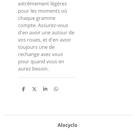
extrêmement légères
pour les moments où
chaque gramme
compte. Assurez-vous
d'en avoir une autour de
vos roues, et d'en avoir
toujours une de
rechange avec vous
pour quand vous en
aurez besoin.
P
P
P
P
a
a
a
a
r
r
r
r
t
t
t
t
a
a
a
a
g
g
g
g
e
e
e
e
r
r
r
r
Alocyclo